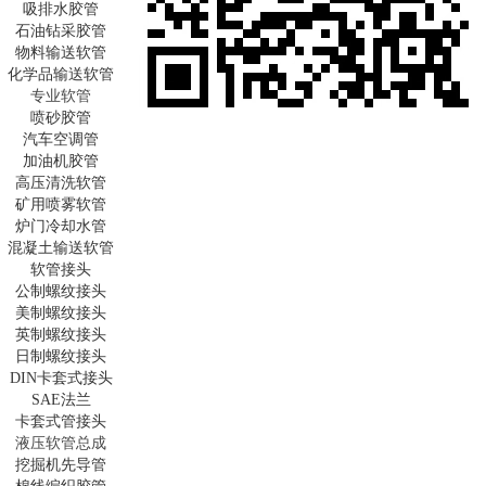
吸排水胶管
石油钻采胶管
物料输送软管
化学品输送软管
专业软管
喷砂胶管
汽车空调管
加油机胶管
高压清洗软管
矿用喷雾软管
炉门冷却水管
混凝土输送软管
软管接头
公制螺纹接头
美制螺纹接头
英制螺纹接头
日制螺纹接头
DIN卡套式接头
SAE法兰
卡套式管接头
液压软管总成
挖掘机先导管