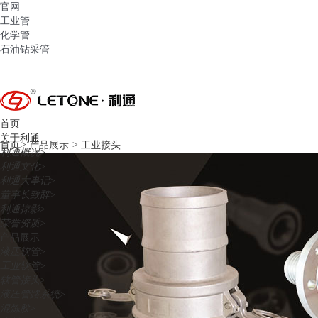
官网
工业管
化学管
石油钻采管
首页
关于利通
首页
>
产品展示
>
工业接头
利通概况
>
利通文化
>
利通大事记
>
董事长致辞
>
利通掠影
>
荣誉资质
>
产品展示
液压软管
>
工业软管
>
软管接头
>
液压管路系统
>
混炼胶
>