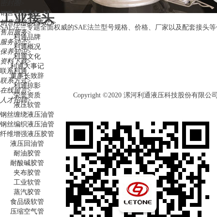
密封圈
>
销售与服务
工业接头
销售网络(办事处)
>
SAE法兰专题全面权威的SAE法兰型号规格、价格、厂家以及配套接头等信
售后服务
>
利通品牌
服务动态
>
利通概况
保养知识
>
利通文化
资料下载
>
利通大事记
联系利通
董事长致辞
联系方式
>
利通掠影
在线留言
>
荣誉资质
Copyright ©2020 漯河利通液压科技股份有限
人才招聘
>
液压软管
钢丝缠绕液压油管
钢丝编织液压油管
纤维增强液压胶管
液压回油管
耐油胶管
耐酸碱胶管
夹布胶管
工业软管
蒸汽胶管
食品级软管
压缩空气管