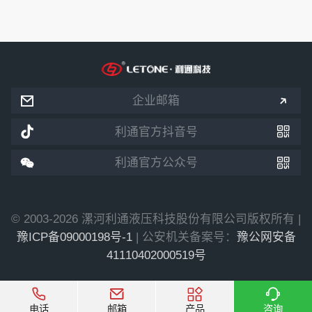


企业邮箱


利通官方抖音号


利通官方公众号
© 2003-2026 漯河利通液压科技股份有限公司版权所有 |
豫ICP备09000198号-1
| 公安机关备案号：
豫公网安备
41110402000519号




电话
邮箱
产品
咨询