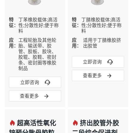
特
丁苯橡胶载体;高活
特
丁腈橡胶载体;高活
征：
性;分散性好;便于称
征：
性;分散性好;便于称
料
料
应
工程轮胎及其他轮
应
适用于丁腈橡胶挤
用：
胎、输送带、胶
用：
出胶管
管、胶板、胶块、
胶辊、胶鞋、密封

立即咨询
条、密封圈等橡胶
制品

查看更多

立即咨询

查看更多


超高活性氧化
挤出胶管外胶
锌预分散母胶粒-
二段综合促进剂