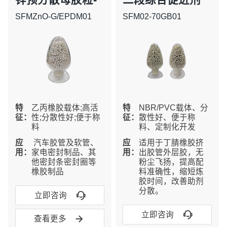
EPDM
预分散母胶粒
SFMZnO-G/EPDM01
SFM02-70GB01
特
乙丙橡胶载体;高活
特
NBR/PVC载体、分
征：
性;分散性好;便于称
征：
散性好、便于称
料
料、定制化开发
应
汽车胶管及软管、
应
适用于丁腈橡胶挤
用：
家电密封制品、其
用：
出胶管外层胶，无
他密封条密封圈等
粉尘飞扬，提高配
橡胶制品
料准确性，缩短炼
胶时间，改善助剂
分散。

立即咨询

立即咨询

查看更多