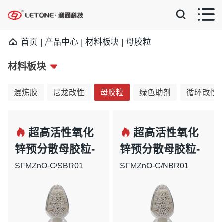


首页
|
产品中心
|
材料板块
|
母胶粒
材料板块

混炼胶
尼龙改性
母胶粒
绿色助剂
循环改性


超高活性氧化
超高活性氧化
锌预分散母胶粒-
锌预分散母胶粒-
SBR
NBR
SFMZnO-G/SBR01
SFMZnO-G/NBR01