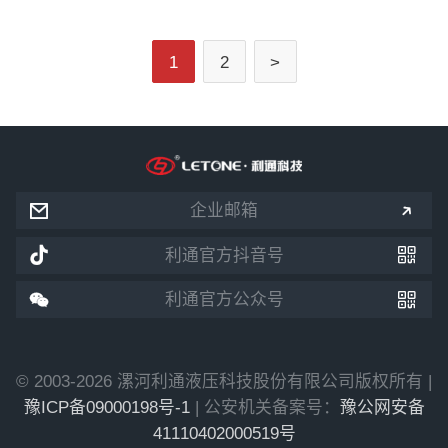
1
2
>


企业邮箱


利通官方抖音号


利通官方公众号
© 2003-2026 漯河利通液压科技股份有限公司版权所有 |
豫ICP备09000198号-1
| 公安机关备案号：
豫公网安备
41110402000519号