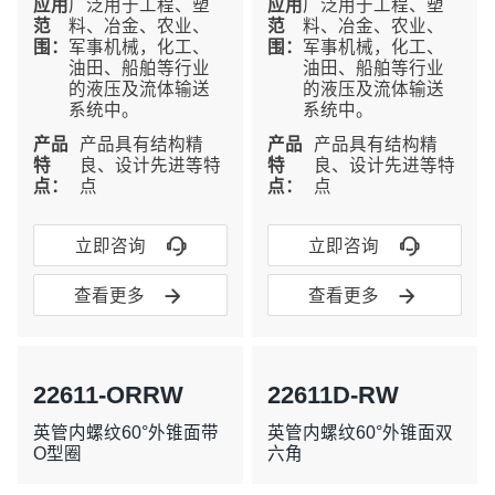
应⽤
广泛用于工程、塑
应⽤
广泛用于工程、塑
范
料、冶金、农业、
范
料、冶金、农业、
围：
军事机械，化工、
围：
军事机械，化工、
油田、船舶等行业
油田、船舶等行业
的液压及流体输送
的液压及流体输送
系统中。
系统中。
产品
产品具有结构精
产品
产品具有结构精
特
良、设计先进等特
特
良、设计先进等特
点：
点
点：
点


立即咨询
立即咨询


查看更多
查看更多
22611-ORRW
22611D-RW
英管内螺纹60°外锥面带
英管内螺纹60°外锥面双
O型圈
六角