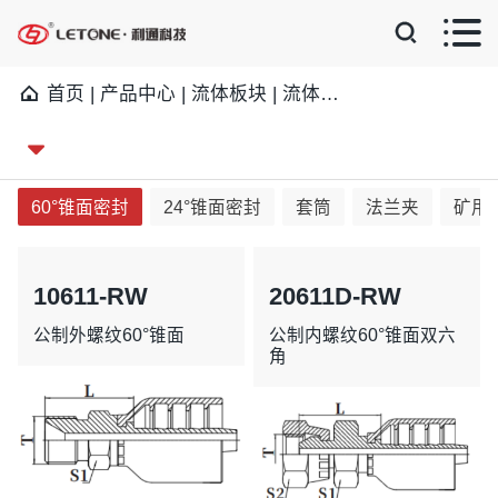


首页
|
产品中心
|
流体板块
|
流体连接件
|
一体式
|
60

60°锥面密封
24°锥面密封
套筒
法兰夹
矿用
10611-RW
20611D-RW
公制外螺纹60°锥面
公制内螺纹60°锥面双六
角